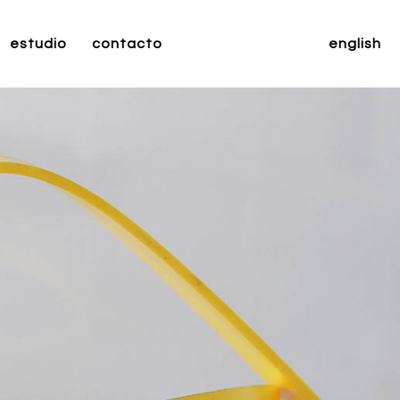
estudio
contacto
english